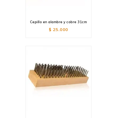
Cepillo en alambre y cobre 31cm
Añadir
a la lista de deseos
$
25.000
Añadir
a la lista de deseos