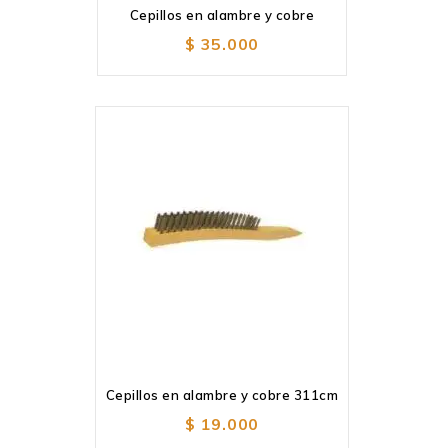
Cepillos en alambre y cobre
Añadir
a la lista de deseos
$
35.000
Añadir
a la lista de deseos
Cepillos en alambre y cobre 311cm
$
19.000