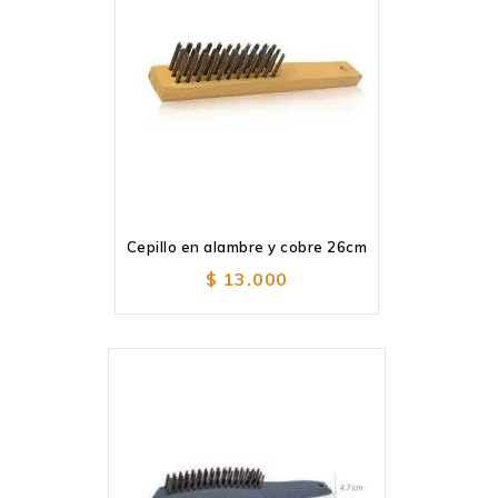
Cepillo en alambre y cobre 26cm
Añadir
a la lista de deseos
$
13.000
Añadir
a la lista de deseos