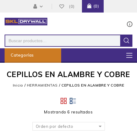
0
0
Categorías
CEPILLOS EN ALAMBRE Y COBRE
Inicio
/
HERRAMIENTAS
/
CEPILLOS EN ALAMBRE Y COBRE
Mostrando 6 resultados
Añadir
a la lista de deseos
Orden por defecto
Añadir
a la lista de deseos