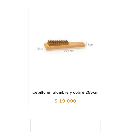
Cepillo en alambre y cobre 255cm
Añadir
a la lista de deseos
$
19.000
Añadir
a la lista de deseos