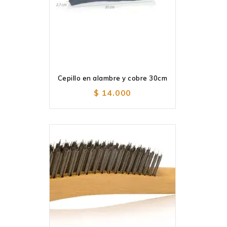
Cepillo en alambre y cobre 30cm
Añadir
a la lista de deseos
$
14.000
Añadir
a la lista de deseos