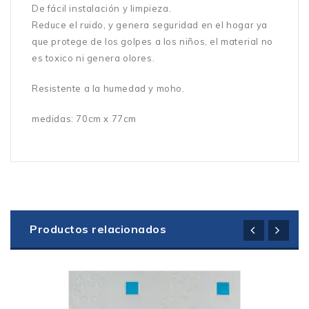
De fácil instalación y limpieza.
Reduce el ruido, y genera seguridad en el hogar ya
que protege de los golpes a los niños, el material no
es toxico ni genera olores.
Resistente a la humedad y moho.
medidas: 70cm x 77cm
Añadir
a la lista de deseos
Productos relacionados
Añadir
a la lista de deseos